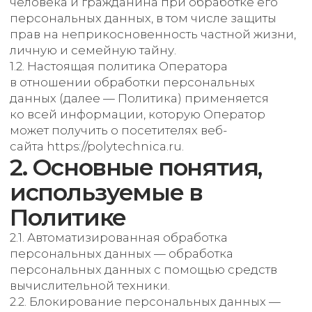
может получить о посетителях веб-
сайта https://polytechnica.ru.
2. Основные понятия,
используемые в
Политике
2.1. Автоматизированная обработка
персональных данных — обработка
персональных данных с помощью средств
вычислительной техники.
2.2. Блокирование персональных данных —
временное прекращение обработки
персональных данных (за исключением
случаев, если обработка необходима для
уточнения персональных данных).
2.3. Веб-сайт — совокупность графических
и информационных материалов, а также
программ для ЭВМ и баз данных,
обеспечивающих их доступность в сети
интернет по сетевому
адресу https://polytechnica.ru.
2.4. Информационная система персональных
данных — совокупность содержащихся в базах
данных персональных данных
и обеспечивающих их обработку
информационных технологий и технических
средств.