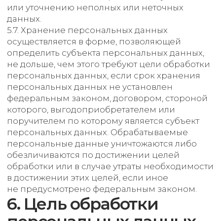
8.3. В случае выявления неточностей
в персональных данных, Пользователь может
актуализировать их самостоятельно, путем
направления Оператору уведомление
на адрес электронной почты
Оператора marina-
glass@yandex.ru с пометкой «Актуализация
персональных данных».
8.4. Срок обработки персональных данных
определяется достижением целей, для
которых были собраны персональные данные,
если иной срок не предусмотрен договором
или действующим законодательством.
Пользователь может в любой момент отозвать
свое согласие на обработку персональных
данных, направив Оператору уведомление
посредством электронной почты
на электронный адрес Оператора marina-
glass@yandex.ru с пометкой «Отзыв согласия
на обработку персональных данных».
8.5. Вся информация, которая собирается
сторонними сервисами, в том числе
платежными системами, средствами связи
и другими поставщиками услуг, хранится
и обрабатывается указанными лицами
(Операторами) в соответствии
с их Пользовательским соглашением