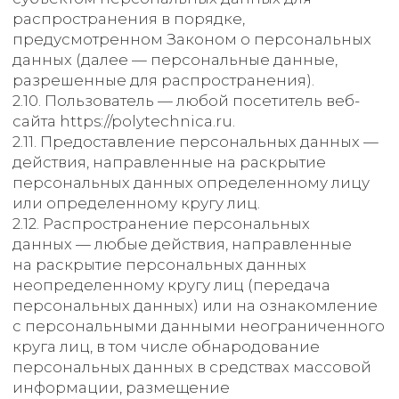
3. Основные права
и обязанности
Оператора
3.1. Оператор имеет право:
— получать от субъекта персональных данных
достоверные информацию и/или документы,
содержащие персональные данные;
— в случае отзыва субъектом персональных
данных согласия на обработку персональных
данных, а также, направления обращения
с требованием о прекращении обработки
персональных данных, Оператор вправе
продолжить обработку персональных данных
без согласия субъекта персональных данных
при наличии оснований, указанных в Законе
о персональных данных;
— самостоятельно определять состав
и перечень мер, необходимых и достаточных
для обеспечения выполнения обязанностей,
предусмотренных Законом о персональных
данных и принятыми в соответствии с ним
нормативными правовыми актами, если иное
не предусмотрено Законом о персональных
данных или другими федеральными
законами.
3.2. Оператор обязан: