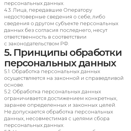
выгодоприобретателем или поручителем
по которому является субъект персональных
данных, а также для заключения договора
по инициативе субъекта персональных
данных или договора, по которому субъект
персональных данных будет являться
выгодоприобретателем или поручителем.
7.5. Обработка персональных данных
необходима для осуществления прав
и законных интересов оператора или третьих
лиц либо для достижения общественно
значимых целей при условии, что при этом
не нарушаются права и свободы субъекта
персональных данных.
7.6. Осуществляется обработка персональных
данных, доступ неограниченного круга лиц
к которым предоставлен субъектом
персональных данных либо по его просьбе
(далее — общедоступные персональные
данные).
7.7. Осуществляется обработка
персональных данных, подлежащих
опубликованию или обязательному
раскрытию в соответствии с федеральным
законом.
8. Порядок сбора,