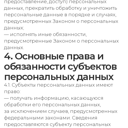
5.3. Не допускается объединение баз данных,
содержащих персональные данные,
обработка которых осуществляется в целях,
несовместимых между собой.
5.4. Обработке подлежат только персональные
данные, которые отвечают целям
их обработки.
5.5. Содержание и объем обрабатываемых
персональных данных соответствуют
заявленным целям обработки. Не допускается
избыточность обрабатываемых персональных
данных по отношению к заявленным целям
их обработки.
5.6. При обработке персональных данных
обеспечивается точность персональных
данных, их достаточность, а в необходимых
случаях и актуальность по отношению к целям
обработки персональных данных. Оператор
принимает необходимые меры и/
или обеспечивает их принятие по удалению
или уточнению неполных или неточных
данных.
5.7. Хранение персональных данных
осуществляется в форме, позволяющей
определить субъекта персональных данных,
не дольше, чем этого требуют цели обработки
персональных данных, если срок хранения
персональных данных не установлен