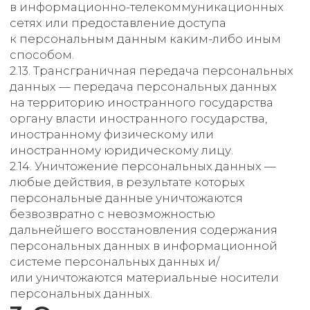
— предоставлять субъекту персональных
данных по его просьбе информацию,
касающуюся обработки его персональных
данных;
— организовывать обработку персональных
данных в порядке, установленном
действующим законодательством РФ;
— отвечать на обращения и запросы
субъектов персональных данных
и их законных представителей в соответствии
с требованиями Закона о персональных
данных;
— сообщать в уполномоченный орган
по защите прав субъектов персональных
данных по запросу этого органа необходимую
информацию в течение 10 дней с даты
получения такого запроса;
— публиковать или иным образом
обеспечивать неограниченный доступ
к настоящей Политике в отношении
обработки персональных данных;
— принимать правовые, организационные
и технические меры для защиты
персональных данных от неправомерного
или случайного доступа к ним, уничтожения,
изменения, блокирования, копирования,
предоставления, распространения