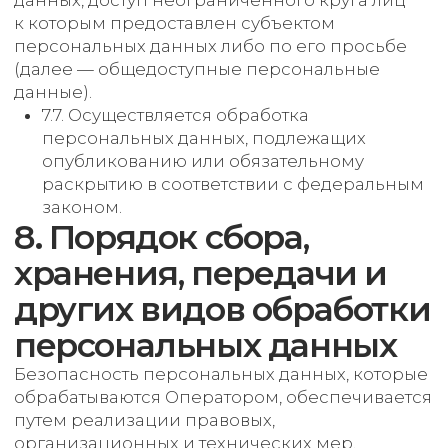
иностранных юридических лиц, которым
планируется трансграничная передача
персональных данных, соответствующие
сведения.
11. Конфиденциальность
персональных данных
Оператор и иные лица, получившие доступ
к персональным данным, обязаны
не раскрывать третьим лицам
и не распространять персональные
данные без согласия субъекта
персональных данных, если иное
не предусмотрено федеральным законом.
12. Заключительные
положения
12.1. Пользователь может получить любые
разъяснения по интересующим вопросам,
касающимся обработки его персональных
данных, обратившись к Оператору с помощью
электронной почты info@polytechnica.ru.
12.2. В данном документе будут отражены
любые изменения политики обработки
персональных данных Оператором. Политика
действует бессрочно до замены ее новой
версией.