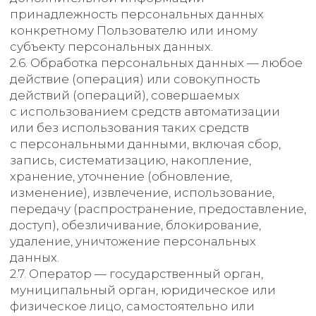
персональных данных, подлежащих
обработке, действия (операции),
совершаемые с персональными данными.
2.8. Персональные данные — любая
информация, относящаяся прямо или
косвенно к определенному или
определяемому Пользователю веб-
сайта https://polytechnica.ru.
2.9. Персональные данные, разрешенные
субъектом персональных данных для
распространения, — персональные данные,
доступ неограниченного круга лиц к которым
предоставлен субъектом персональных
данных путем дачи согласия на обработку
персональных данных, разрешенных
субъектом персональных данных для
распространения в порядке,
предусмотренном Законом о персональных
данных (далее — персональные данные,
разрешенные для распространения).
2.10. Пользователь — любой посетитель веб-
сайта https://polytechnica.ru.
2.11. Предоставление персональных данных —
действия, направленные на раскрытие
персональных данных определенному лицу
или определенному кругу лиц.
2.12. Распространение персональных