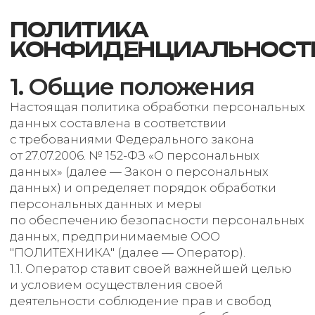
ПОЛИТИКА
КОНФИДЕНЦИАЛЬНОСТИ
1. Общие положения
Настоящая политика обработки персональных
данных составлена в соответствии
с требованиями Федерального закона
от 27.07.2006. № 152-ФЗ «О персональных
данных» (далее — Закон о персональных
данных) и определяет порядок обработки
персональных данных и меры
по обеспечению безопасности персональных
данных, предпринимаемые ООО
"ПОЛИТЕХНИКА" (далее — Оператор).
1.1. Оператор ставит своей важнейшей целью
и условием осуществления своей
деятельности соблюдение прав и свобод
человека и гражданина при обработке его
персональных данных, в том числе защиты
прав на неприкосновенность частной жизни,
личную и семейную тайну.
1.2. Настоящая политика Оператора
в отношении обработки персональных
данных (далее — Политика) применяется
ко всей информации, которую Оператор