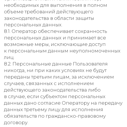
12.3. Актуальная версия Политики
в свободном доступе расположена в сети
Интернет
по адресу https://polytechnica.ru/policy.
191186, г. Санкт-Петербург,
Итальянская ул, д. 17, лит. А
Главная
О компании
Станки
Сервис
Контакты
+7 (812) 241-00-25
9.00-18.00