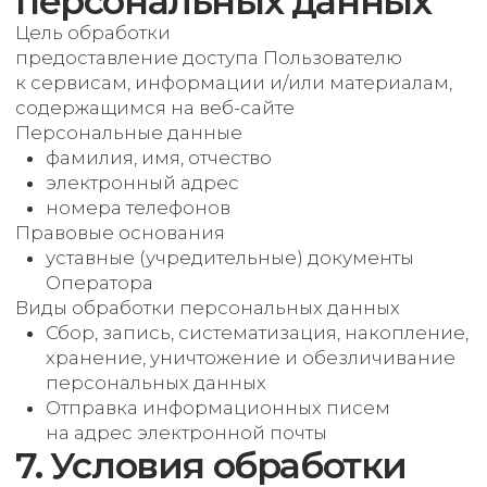
и Политикой конфиденциальности. Субъект
персональных данных и/или с указанными
документами. Оператор не несет
ответственность за действия третьих лиц, в том
числе указанных в настоящем пункте
поставщиков услуг.
8.6. Установленные субъектом персональных
данных запреты на передачу (кроме
предоставления доступа), а также
на обработку или условия обработки (кроме
получения доступа) персональных данных,
разрешенных для распространения,
не действуют в случаях обработки
персональных данных в государственных,
общественных и иных публичных интересах,
определенных законодательством РФ.
8.7. Оператор при обработке персональных
данных обеспечивает конфиденциальность
персональных данных.
8.8. Оператор осуществляет хранение
персональных данных в форме, позволяющей
определить субъекта персональных данных,
не дольше, чем этого требуют цели обработки
персональных данных, если срок хранения
персональных данных не установлен
федеральным законом, договором, стороной
которого, выгодоприобретателем или
поручителем по которому является субъект