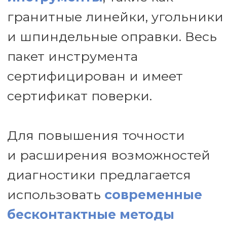
использовать
современные
бесконтактные методы
контроля
с применением
систем RENISHAW BALLBAR
и RENISHAW XL80.
Эти системы позволяют
автоматизировать процесс
измерений, получать
графические отчеты
и проводить более
комплексный анализ
геометрической точности
станка.