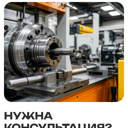
Итальянская ул, д. 17, лит. А
9.00-18.00
ООО "ПОЛИТЕХНИКА"
ИНН: 7838118469
КПП: 784001001
ОГРН: 1237800139257