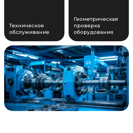
+7
Нажимая кнопку, вы подтверждаете
свое согласие на обработку
персональных данных в соответствии
с Политикой конфиденциальности
ПОЛУЧИТЬ РАСЧЕТ
КОНТАКТЫ
+7 (812) 241-00-25
info@polytechnica.ru
191186, г. Санкт-Петербург,